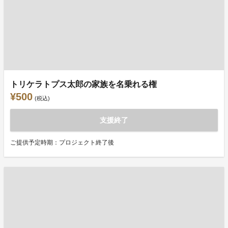
トリケラトプス太郎の家族を名乗れる権
¥500
(税込)
支援終了
ご提供予定時期：プロジェクト終了後