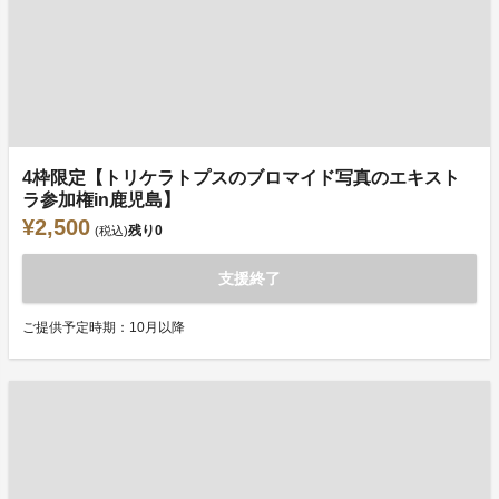
4枠限定【トリケラトプスのブロマイド写真のエキスト
ラ参加権in鹿児島】
¥2,500
残り
0
(税込)
支援終了
ご提供予定時期：10月以降