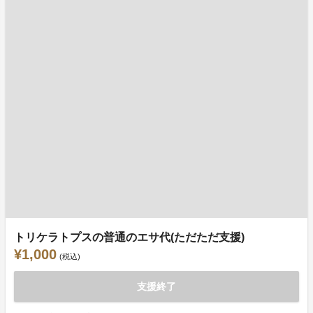
トリケラトプスの普通のエサ代(ただただ支援)
¥1,000
(税込)
支援終了