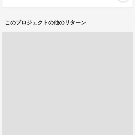
このプロジェクトの他のリターン