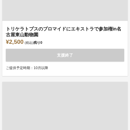
トリケラトプスのブロマイドにエキストラで参加権in名
古屋東山動物園
¥2,500
残り
0
(税込)
支援終了
ご提供予定時期：10月以降