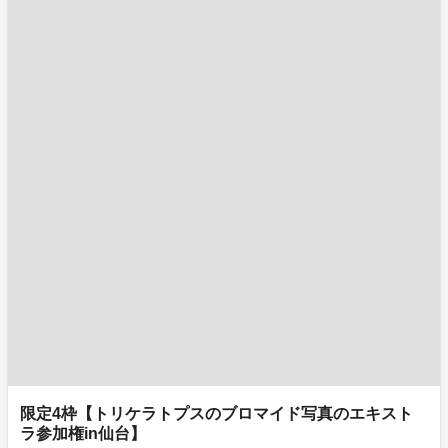
限定4枠【トリケラトプスのブロマイド写真のエキスト
ラ参加権in仙台】