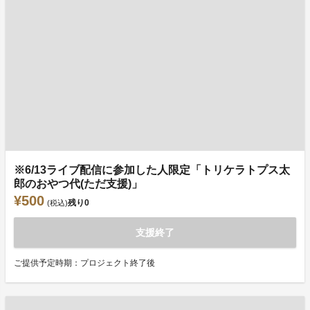
※6/13ライブ配信に参加した人限定「トリケラトプス太
郎のおやつ代(ただ支援)」
¥500
残り
0
(税込)
支援終了
ご提供予定時期：プロジェクト終了後