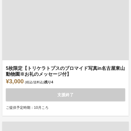
5枚限定【トリケラトプスのブロマイド写真in名古屋東山
動物園※お礼のメッセージ付】
¥3,000
残り
4
(税込/送料込)
支援終了
ご提供予定時期：10月ころ