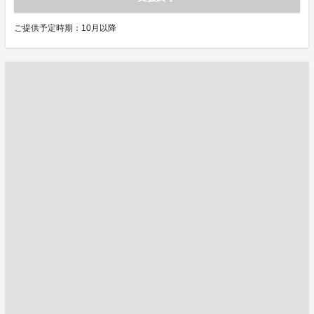
ご提供予定時期：10月以降