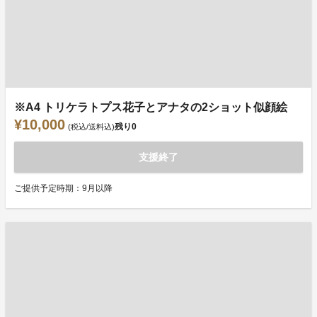
※A4 トリケラトプス花子とアナタの2ショット似顔絵
¥10,000
残り
0
(税込/送料込)
支援終了
ご提供予定時期：9月以降