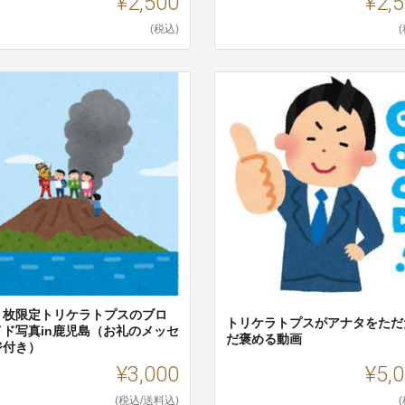
¥2,500
¥2,
(税込)
５枚限定トリケラトプスのブロ
トリケラトプスがアナタをただ
イド写真in鹿児島（お礼のメッセ
だ褒める動画
ジ付き）
¥3,000
¥5,
(税込/送料込)