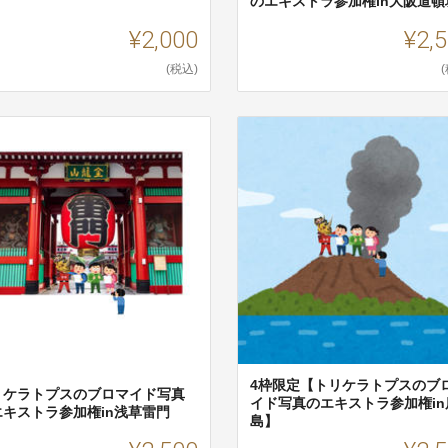
のエキストラ参加権in大阪道頓
¥2,000
¥2,
(税込)
4枠限定【トリケラトプスのブ
リケラトプスのブロマイド写真
イド写真のエキストラ参加権in
エキストラ参加権in浅草雷門
島】