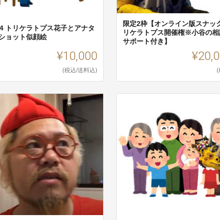
限定2枠【オンライン版スナッ
A4 トリケラトプス花子とアナタ
リケラトプス開催権※小谷の相
2ショット似顔絵
サポート付き】
¥10,000
¥20,
(税込/送料込)