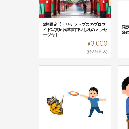
5枚限定【トリケラトプスのブロマ
限
イド写真in浅草雷門※お礼のメッセ
褒
ージ付】
¥3,000
(税込/送料込)