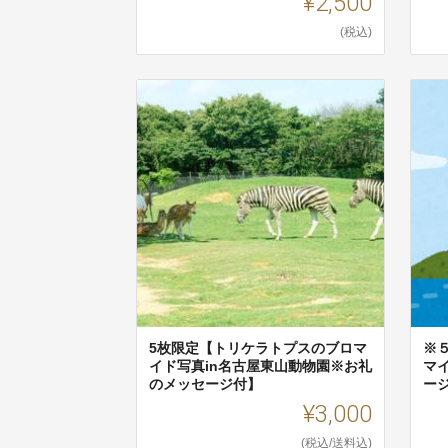
¥2,500
(税込)
5枚限定【トリケラトプスのブロマ
※
イド写真in名古屋東山動物園※お礼
マ
のメッセージ付】
ー
¥3,000
(税込/送料込)