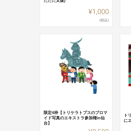
だただ支援)
¥1,000
(税込)
限定4枠【トリケラトプスのブロマ
ト
イド写真のエキストラ参加権in仙
に
台】