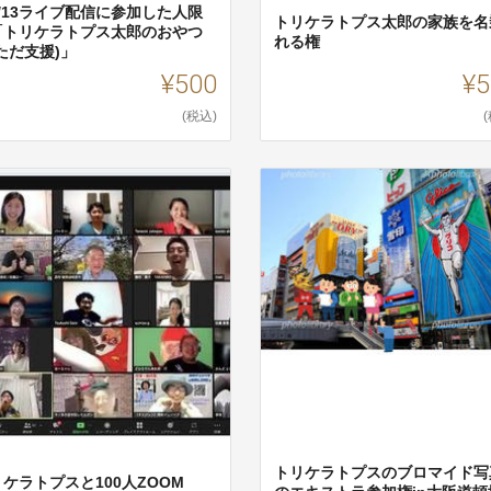
6/13ライブ配信に参加した人限
トリケラトプス太郎の家族を名
「トリケラトプス太郎のおやつ
れる権
ただ支援)」
¥500
¥5
(税込)
トリケラトプスのブロマイド写
ケラトプスと100人ZOOM