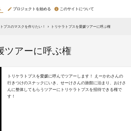
プロジェクトを始める
このサイトについて
トプスのマスクを作りたい！
トリケラトプスを愛媛ツアーに呼ぶ権
chevron_right
媛ツアーに呼ぶ権
トリケラトプスを愛媛に呼んでツアーします！ えーかわさんの
行きつけのスナックにいき、せーけさんの旅館に泊まり、おけさ
んに整体してもらうツアーにトリケラトプスを招待できる権で
す！