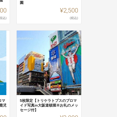
堀
園
500
¥2,500
(税込)
(税込)
ロマ
5枚限定【トリケラトプスのブロマ
鹿児
イド写真in大阪道頓堀※お礼のメッ
セージ付】