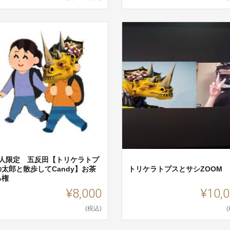
5人限定 五反田【トリケラトプ
の太郎と散歩してCandy】お茶
トリケラトプスとサシZOOM
る権
¥8,000
¥10,
(税込)