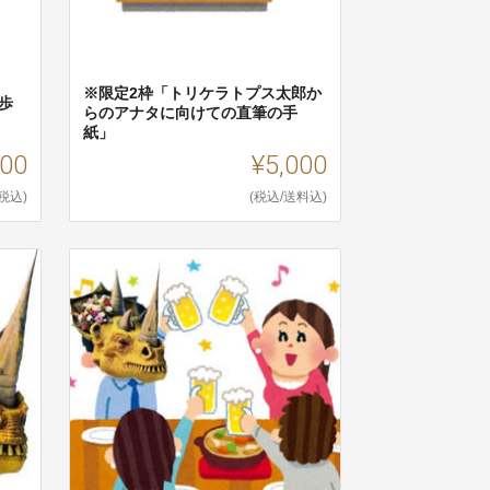
※限定2枠「トリケラトプス太郎か
歩
らのアナタに向けての直筆の手
紙」
000
¥5,000
(税込)
(税込/送料込)