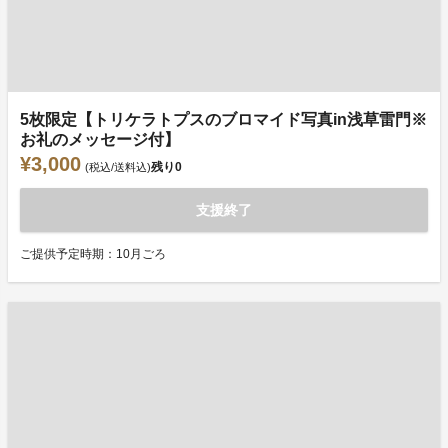
5枚限定【トリケラトプスのブロマイド写真in浅草雷門※
お礼のメッセージ付】
¥3,000
残り
0
(税込/送料込)
支援終了
ご提供予定時期：10月ごろ