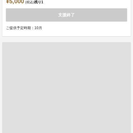
¥5,000
残り
1
(税込)
支援終了
ご提供予定時期：10月