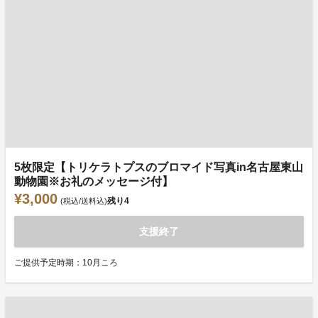
5枚限定【トリケラトプスのブロマイド写真in名古屋東山
動物園※お礼のメッセージ付】
¥3,000
残り
4
(税込/送料込)
支援終了
ご提供予定時期：10月ころ