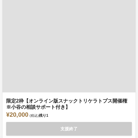
限定2枠【オンライン版スナックトリケラトプス開催権
※小谷の相談サポート付き】
¥20,000
残り
1
(税込)
支援終了