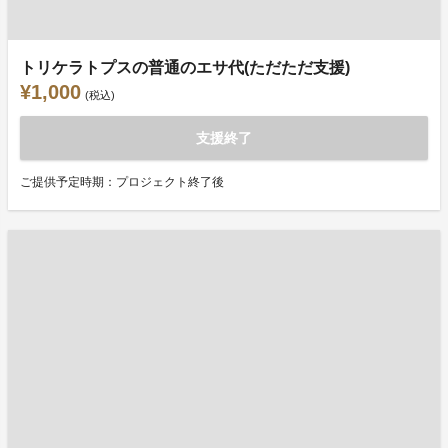
トリケラトプスの普通のエサ代(ただただ支援)
¥1,000
(税込)
支援終了
ご提供予定時期：プロジェクト終了後