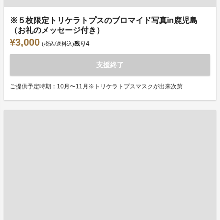
※５枚限定トリケラトプスのブロマイド写真in鹿児島
（お礼のメッセージ付き）
¥3,000
残り
4
(税込/送料込)
支援終了
ご提供予定時期：10月〜11月※トリケラトプスマスクが出来次第