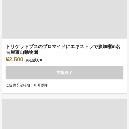
トリケラトプスのブロマイドにエキストラで参加権in名
古屋東山動物園
¥2,500
残り
0
(税込)
支援終了
ご提供予定時期：10月以降