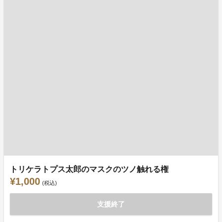
トリケラトプス太郎のマスクのツノ触れる権
¥1,000
(税込)
支援終了