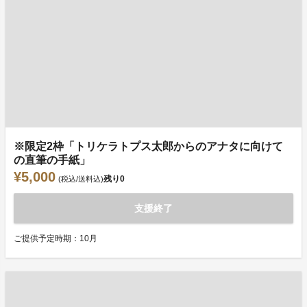
※限定2枠「トリケラトプス太郎からのアナタに向けて
の直筆の手紙」
¥5,000
残り
0
(税込/送料込)
支援終了
ご提供予定時期：10月