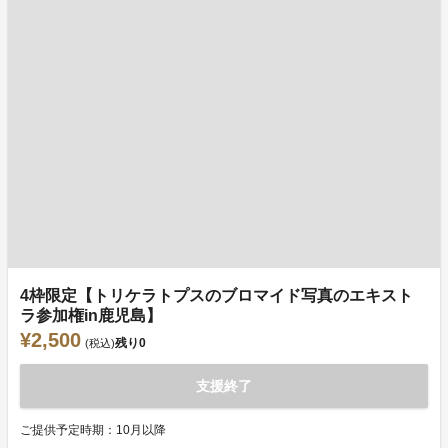
4枠限定【トリケラトプスのブロマイド写真のエキスト
ラ参加権in鹿児島】
¥2,500
残り
0
(税込)
支援終了
ご提供予定時期：10月以降