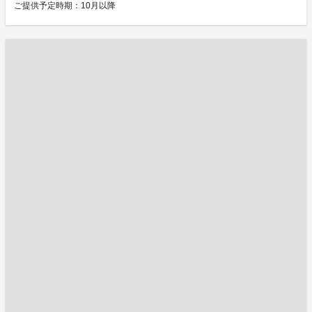
ご提供予定時期：10月以降