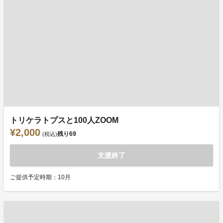
トリケラトプスと100人ZOOM
¥2,000
残り
69
(税込)
支援終了
ご提供予定時期：10月