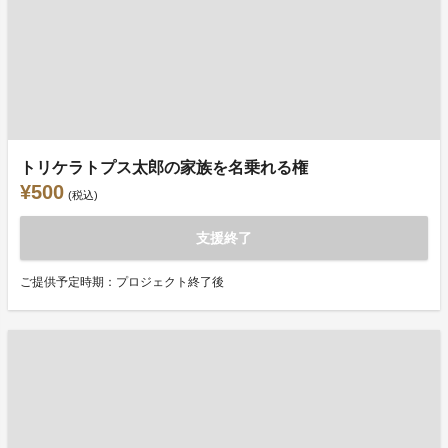
トリケラトプス太郎の家族を名乗れる権
¥500
(税込)
支援終了
ご提供予定時期：プロジェクト終了後