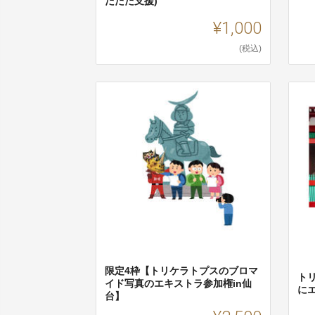
だただ支援)
¥1,000
(税込)
限定4枠【トリケラトプスのブロマ
ト
イド写真のエキストラ参加権in仙
に
台】