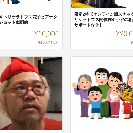
限定2枠【オンライン版スナッ
A4 トリケラトプス花子とアナタ
リケラトプス開催権※小谷の相
2ショット似顔絵
サポート付き】
¥10,000
¥20,
(税込/送料込)