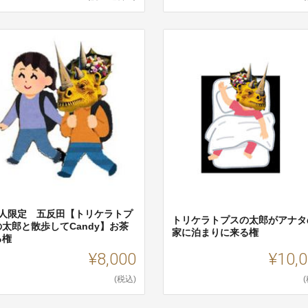
5人限定 五反田【トリケラトプ
トリケラトプスの太郎がアナタ
の太郎と散歩してCandy】お茶
家に泊まりに来る権
る権
¥8,000
¥10,
(税込)