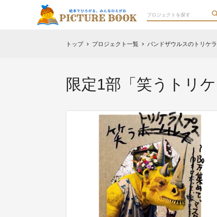
トップ
プロジェクト一覧
バンドザウルスのトリケラ
chevron_right
chevron_right
限定1部「笑うトリ