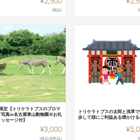
¥2,500
¥2,
(税込)
枚限定【トリケラトプスのブロマ
トリケラトプスの太郎と浅草で
ド写真in名古屋東山動物園※お礼
歩して頭にご利益ある煙かける
メッセージ付】
¥3,000
¥5,
(税込/送料込)