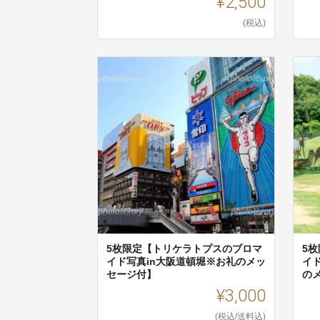
¥2,500
(税込)
5枚限定【トリケラトプスのブロマ
5
イド写真in大阪道頓堀※お礼のメッ
イ
セージ付】
の
¥3,000
(税込/送料込)