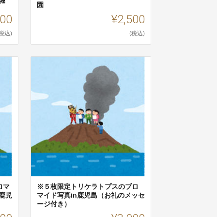
堀
園
500
¥2,500
(税込)
(税込)
ロマ
※５枚限定トリケラトプスのブロ
鹿児
マイド写真in鹿児島（お礼のメッセ
ージ付き）