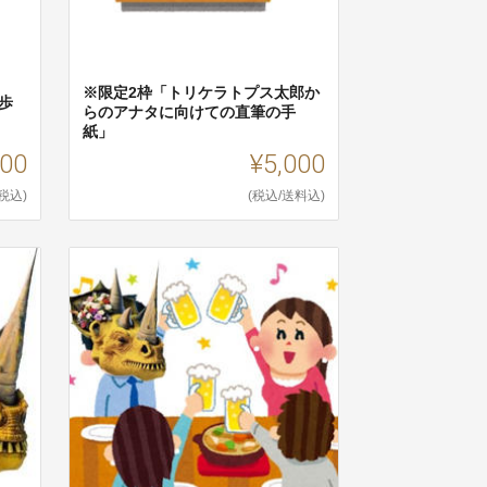
※限定2枠「トリケラトプス太郎か
歩
らのアナタに向けての直筆の手
紙」
000
¥5,000
(税込)
(税込/送料込)