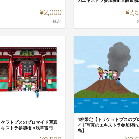
のエキストラ参加権in大阪道頓
¥2,000
¥2,
(税込)
4枠限定【トリケラトプスのブ
リケラトプスのブロマイド写真
イド写真のエキストラ参加権in
エキストラ参加権in浅草雷門
島】