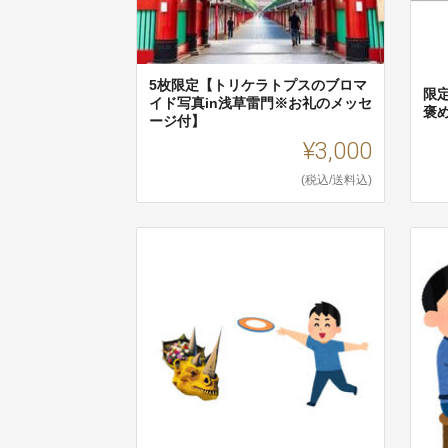
5枚限定【トリケラトプスのブロマ
限
イド写真in浅草雷門※お礼のメッセ
褒
ージ付】
¥3,000
(税込/送料込)