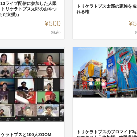
6/13ライブ配信に参加した人限
トリケラトプス太郎の家族を名
「トリケラトプス太郎のおやつ
れる権
ただ支援)」
¥500
¥5
(税込)
トリケラトプスのブロマイド写
ケラトプスと100人ZOOM