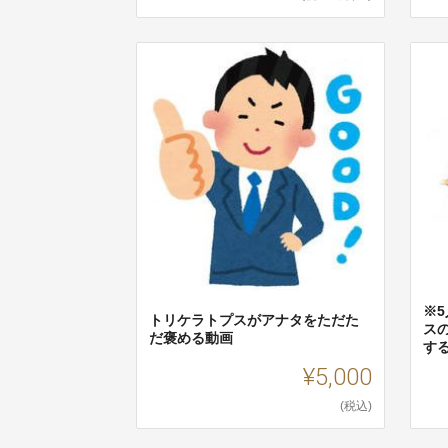
※
トリケラトプスがアナタをただた
ス
だ褒める動画
す
¥5,000
(税込)