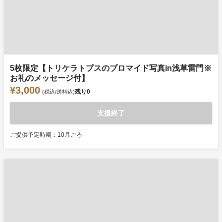
5枚限定【トリケラトプスのブロマイド写真in浅草雷門※
お礼のメッセージ付】
¥3,000
残り
0
(税込/送料込)
支援終了
ご提供予定時期：10月ごろ