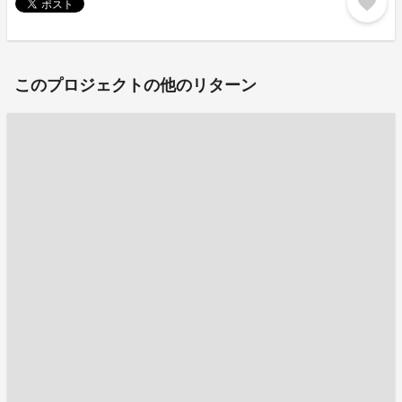
favorite
このプロジェクトの他のリターン