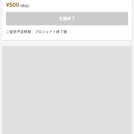
¥500
(税込)
支援終了
ご提供予定時期：プロジェクト終了後