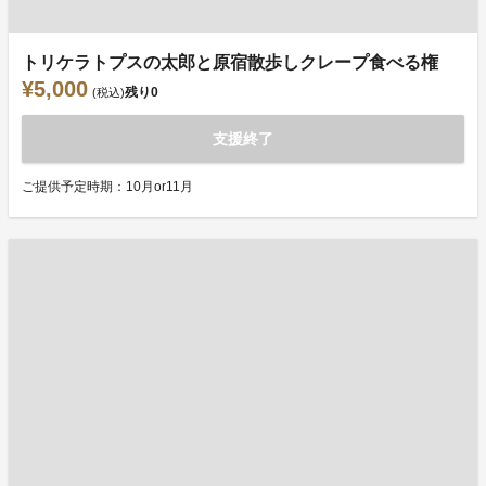
トリケラトプスの太郎と原宿散歩しクレープ食べる権
¥5,000
残り
0
(税込)
支援終了
ご提供予定時期：10月or11月