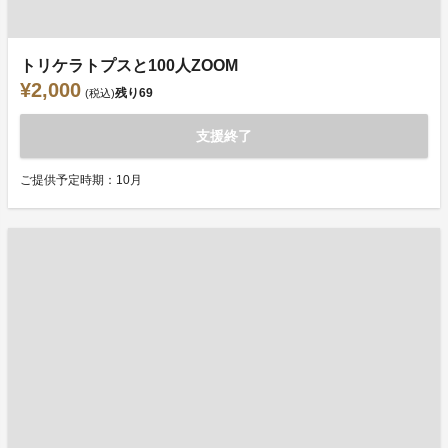
トリケラトプスと100人ZOOM
¥2,000
残り
69
(税込)
支援終了
ご提供予定時期：10月