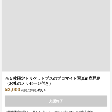
※５枚限定トリケラトプスのブロマイド写真in鹿児島
（お礼のメッセージ付き）
¥3,000
残り
4
(税込/送料込)
支援終了