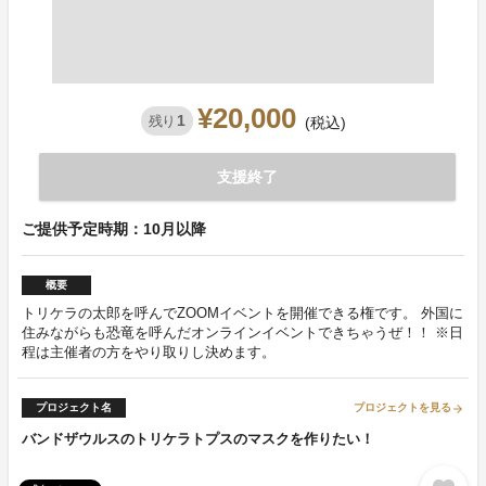
¥20,000
1
残り
(税込)
支援終了
ご提供予定時期：10月以降
概要
トリケラの太郎を呼んでZOOMイベントを開催できる権です。 外国に
住みながらも恐竜を呼んだオンラインイベントできちゃうぜ！！ ※日
程は主催者の方をやり取りし決めます。
プロジェクト名
プロジェクトを見る
arrow_forward
バンドザウルスのトリケラトプスのマスクを作りたい！