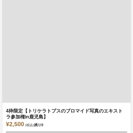
4枠限定【トリケラトプスのブロマイド写真のエキスト
ラ参加権in鹿児島】
¥2,500
残り
0
(税込)