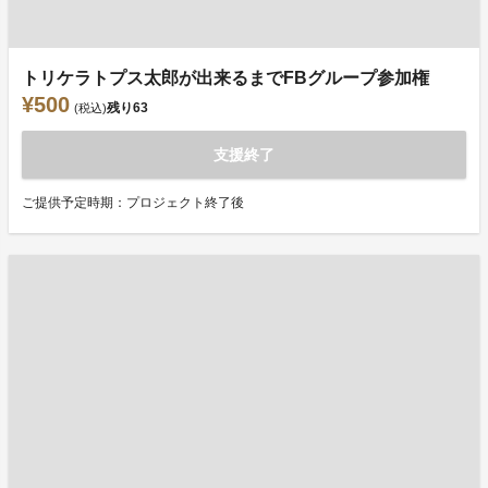
トリケラトプス太郎が出来るまでFBグループ参加権
¥500
残り
63
(税込)
支援終了
ご提供予定時期：プロジェクト終了後