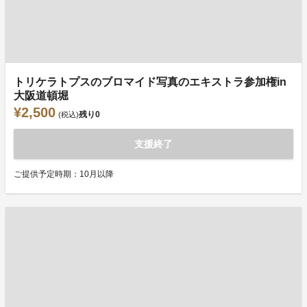
トリケラトプスのブロマイド写真のエキストラ参加権in
大阪道頓堀
¥2,500
残り
0
(税込)
支援終了
ご提供予定時期：10月以降