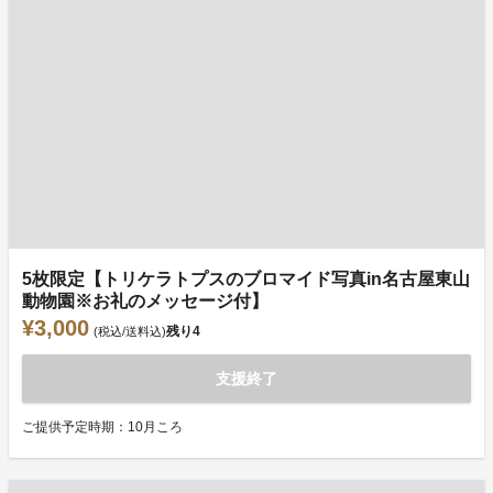
5枚限定【トリケラトプスのブロマイド写真in名古屋東山
動物園※お礼のメッセージ付】
¥3,000
残り
4
(税込/送料込)
支援終了
ご提供予定時期：10月ころ