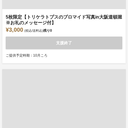
5枚限定【トリケラトプスのブロマイド写真in大阪道頓堀
※お礼のメッセージ付】
¥3,000
残り
0
(税込/送料込)
支援終了
ご提供予定時期：10月ころ